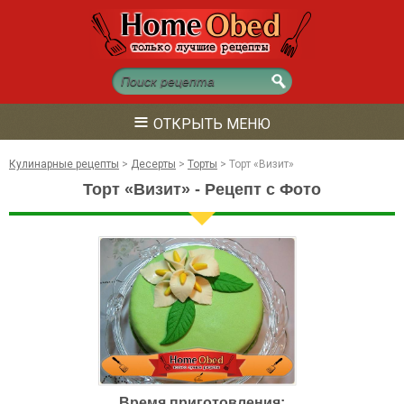
≡
ОТКРЫТЬ МЕНЮ
Кулинарные рецепты
>
Десерты
>
Торты
>
Торт «Визит»
Торт «Визит» - Рецепт с Фото
Время приготовления: