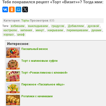
Тебе понравился рецепт «Торт «Визит»»? Тогда жми:
Категория:
Торты
Просмотров:
835
Теги:
,
,
,
,
,
взбиваем
выкладываем
градусов
Добавляем
духовой
,
,
,
,
,
,
кастрюлю
кипения
минут
накрываем
перемешиваем
руками
,
хорошо
шкаф
Интересное:
Пасхальный венок
Торт с малиновым суфле
Торт «Роман лимона с клюквой»
Пирожное «Пасхальное яйцо»
Рогалики с начинками