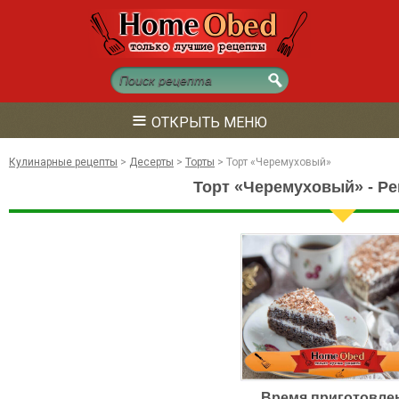
≡
ОТКРЫТЬ МЕНЮ
Кулинарные рецепты
>
Десерты
>
Торты
>
Торт «Черемуховый»
Торт «Черемуховый» - Ре
Время приготовле