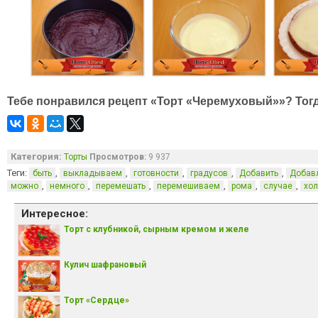
Тебе понравился рецепт «Торт «Черемуховый»»? Тог
Категория:
Торты
Просмотров:
9 937
Теги:
,
,
,
,
,
быть
выкладываем
готовности
градусов
Добавить
Добав
,
,
,
,
,
,
можно
немного
перемешать
перемешиваем
рома
случае
хо
Интересное:
Торт с клубникой, сырным кремом и желе
Кулич шафрановый
Торт «Сердце»