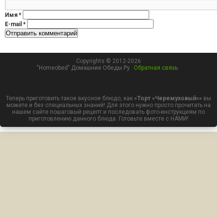
Имя
*
E-mail
*
Copyrights © 2012-2026
"Homeobed" Домашние Обеды.Ру
Обратная связь
Теперь приготовить такое вкусное блюдо, как
«Торт «Черемуховый»»
вы
можете и без специальных знаний! Для этого нужно просто прочитать на
нашем сайте пошаговый рецепт и последовать фото-инструкциям по
приготовлению данного блюда. Готовьте вместе с НАМИ!