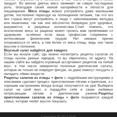
продукт. Во многих диетах мясо занимает не самую последнюю
роль, благодаря своей низкой калорийности и лёгкости для
пищеварения.
Мясо птицы
можно употреблять даже маленьким
детям, постепенно переходя на полноценное питание, так что его
без страха могут употреблять и люди с заболеваниями желудка
или кишечника, так как оно абсолютно безвредно для здоровья,
разумеется, в разумных количествах.Стоит помнить, что
исключение мяса из рациона может грозить вам проблемами со
здоровьем, особенно если ваша профессия сопряжена с
интенсивным физическим трудом. Нет никаких причин
отказываться от мяса, а тем более от мяса птицы, ведь оно такое
вкусное и полезное.
Вкусный салат найдётся для каждого
Если вы искали сайт, где можно посмотреть рецепты салатов из
птицы кухонь разных народов, то вы обратились по адресу. На
нашем сайте вы найдёте огромный ассортимент рецептов на любой
вкус, в том числе невероятно полезные диетические салаты,
которые не только не повредят фигуре, но даже помогут похудеть и
наладить обмен веществ.
Рецепты салатов из птицы + фото
с подробными инструкциями и
описанием сделают процесс приготовления лёгким и приятным, а с
хорошим настроением блюда всегда получаются на ура! Выберите
салат на свой вкус и порадуйте себя и своих любимых
потрясающим лёгким и диетическим ужином.
Рецепты
приготовления салатов из птицы + фото
понравятся каждой
семье, которая любит вкусно покушать.
Copyrights © 2012-2026