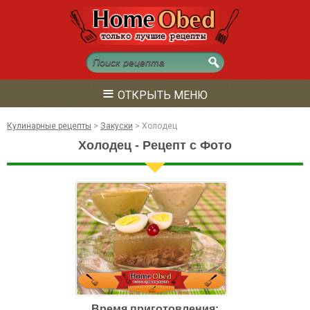
≡
ОТКРЫТЬ МЕНЮ
Кулинарные рецепты
>
Закуски
>
Холодец
Холодец - Рецепт с Фото
Время приготовления: