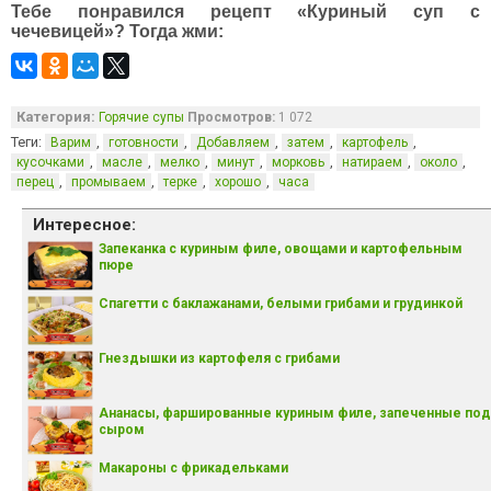
Тебе понравился рецепт «Куриный суп с
чечевицей»? Тогда жми:
Категория:
Горячие супы
Просмотров:
1 072
Теги:
,
,
,
,
,
Варим
готовности
Добавляем
затем
картофель
,
,
,
,
,
,
,
кусочками
масле
мелко
минут
морковь
натираем
около
,
,
,
,
перец
промываем
терке
хорошо
часа
Интересное:
Запеканка с куриным филе, овощами и картофельным
пюре
Спагетти с баклажанами, белыми грибами и грудинкой
Гнездышки из картофеля с грибами
Ананасы, фаршированные куриным филе, запеченные под
сыром
Макароны с фрикадельками