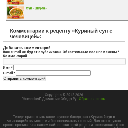
Суп «Шурпа»
Комментарии к рецепту «Куриный суп с
чечевицей»:
Добавить комментарий
Ваш e-mail не будет опубликован.
Обязательные поля помечены
*
Комментарий
Имя
*
E-mail
*
Copyrights © 2012-2026
"Homeobed" Домашние Обеды.Ру
Обратная связь
Теперь приготовить такое вкусное блюдо, как
«Куриный суп с
чечевицей»
вы можете и без специальных знаний! Для этого нужно
просто прочитать на нашем сайте пошаговый рецепт и последовать фото-