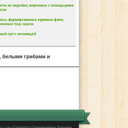
еты из индейки, жаренные с помидорами
ыром
асы, фаршированные куриным филе,
еченные под сыром
ный суп с чечевицей
, белыми грибами и
до, как
«Спагетти с баклажанами, белыми