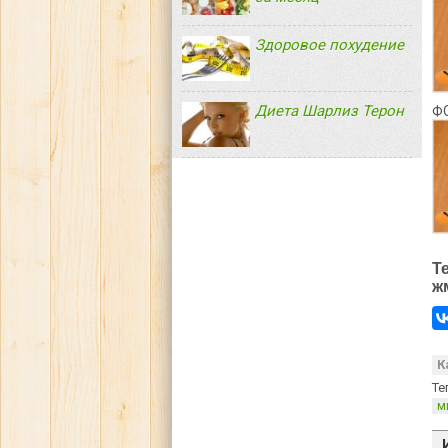
Здоровое похудение
Диета Шарлиз Терон
Ф
Т
ж
К
Те
м