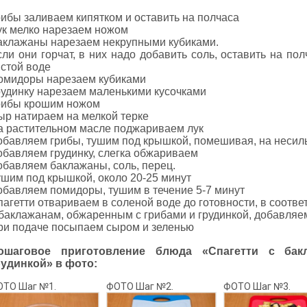
рибы заливаем кипятком и оставить на полчаса
ук мелко нарезаем ножом
аклажаны нарезаем некрупными кубиками.
сли они горчат, в них надо добавить соль, оставить на по
истой воде
омидоры нарезаем кубиками
рудинку нарезаем маленькими кусочками
рибы крошим ножом
ыр натираем на мелкой терке
а растительном масле поджариваем лук
обавляем грибы, тушим под крышкой, помешивая, на несильн
обавляем грудинку, слегка обжариваем
обавляем баклажаны, соль, перец.
ушим под крышкой, около 20-25 минут
обавляем помидоры, тушим в течение 5-7 минут
агетти отвариваем в соленой воде до готовности, в соотве
 баклажанам, обжаренным с грибами и грудинкой, добавляе
ри подаче посыпаем сыром и зеленью
ошаговое приготовление блюда «Спагетти с бак
рудинкой» в фото:
ОТО Шаг №1.
ФОТО Шаг №2.
ФОТО Шаг №3.