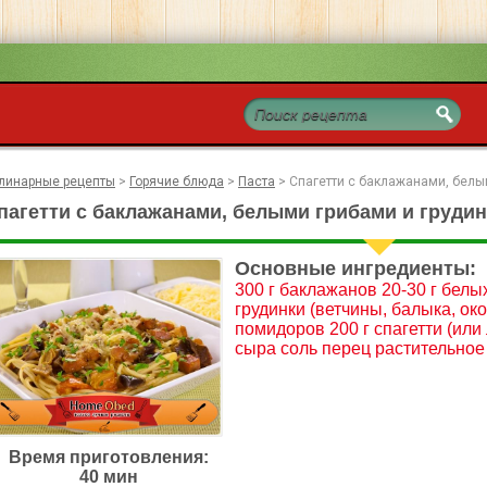
линарные рецепты
>
Горячие блюда
>
Паста
>
Спагетти с баклажанами, белы
пагетти с баклажанами, белыми грибами и грудин
Основные ингредиенты:
300 г баклажанов 20-30 г белы
грудинки (ветчины, балыка, окор
помидоров 200 г спагетти (или
сыра соль перец растительное
Время приготовления:
40 мин