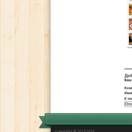
Доб
Ваш 
Ком
Им
E-ma
Copyrights © 2012-2026