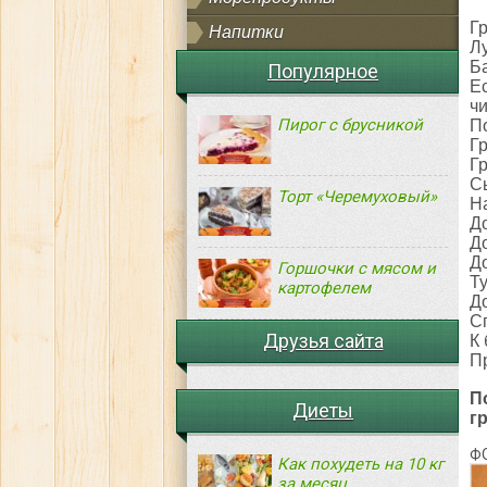
Г
Напитки
Л
Б
Популярное
Е
ч
Пирог с брусникой
П
Г
Г
С
Торт «Черемуховый»
Н
Д
Д
Д
Горшочки с мясом и
Т
картофелем
Д
Сп
Друзья сайта
К
П
П
Диеты
г
Ф
Как похудеть на 10 кг
за месяц