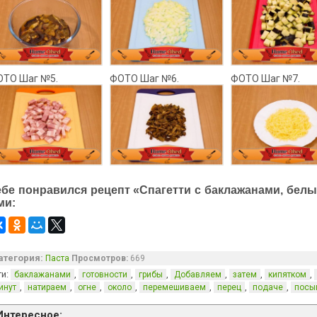
ОТО Шаг №5.
ФОТО Шаг №6.
ФОТО Шаг №7.
ебе понравился рецепт «Спагетти с баклажанами, белы
ми:
атегория:
Паста
Просмотров:
669
ги:
,
,
,
,
,
,
баклажанами
готовности
грибы
Добавляем
затем
кипятком
,
,
,
,
,
,
,
инут
натираем
огне
около
перемешиваем
перец
подаче
посы
Интересное: