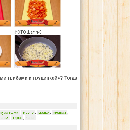
ФОТО Шаг №8.
ми грибами и грудинкой»? Тогда
,
,
,
,
кусочками
масле
мелко
мелкой
,
,
паем
терке
часа