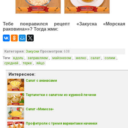
Тебе понравился рецепт «Закуска «Морская
раковина»»? Тогда жми:
Категория:
Закуски
Просмотров:
638
Теги:
,
,
,
,
,
,
вдоль
заправляем
майонезом
мелко
салат
солим
,
,
средней
терке
яйцо
Интересное:
Салат с ананасами
Тарталетки с салатом из куриной печени
Салат «Мимоза»
Профитроли с тремя вариантами начинки