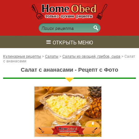
≡
ОТКРЫТЬ МЕНЮ
Кулинарные рецепты
>
Салаты
>
Салаты из овощей, грибов, сыра
>
Салат
с ананасами
Салат с ананасами - Рецепт с Фото