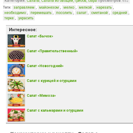
Категория:
,
Салаты
Салаты из овощей, грибов, сыра
Просмотров:
652
Теги:
,
,
,
,
,
заправляем
майонезом
мелко
мелкой
нарезать
,
,
,
,
,
,
необходимо
перемешать
посолить
салат
сметаной
средней
,
терке
украсить
Интересное:
Салат «Бычок»
Салат «Правительственный»
Салат «Новогодний»
Салат с курицей и огурцами
Салат «Мимоза»
Салат с кальмарами и огурцами