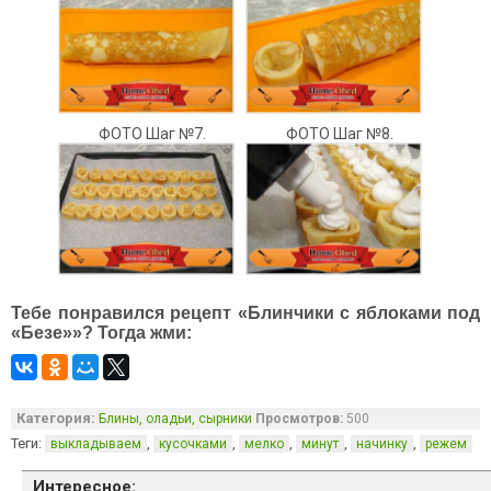
ФОТО Шаг №7.
ФОТО Шаг №8.
Тебе понравился рецепт «Блинчики с яблоками под
«Безе»»? Тогда жми:
Категория:
Блины, оладьи, сырники
Просмотров:
500
Теги:
,
,
,
,
,
выкладываем
кусочками
мелко
минут
начинку
режем
Интересное: