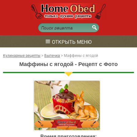
≡
ОТКРЫТЬ МЕНЮ
Кулинарные рецепты
>
Выпечка
>
Маффины с ягодой
Маффины с ягодой - Рецепт с Фото
Время приготовления: