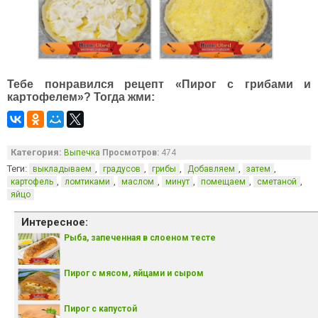
Тебе понравился рецепт «Пирог с грибами и
картофелем»? Тогда жми:
Категория:
Выпечка
Просмотров:
474
Теги:
,
,
,
,
,
выкладываем
градусов
грибы
Добавляем
затем
,
,
,
,
,
,
картофель
ломтиками
маслом
минут
помещаем
сметаной
яйцо
Интересное:
Рыба, запеченная в слоеном тесте
Пирог с мясом, яйцами и сыром
Пирог с капустой