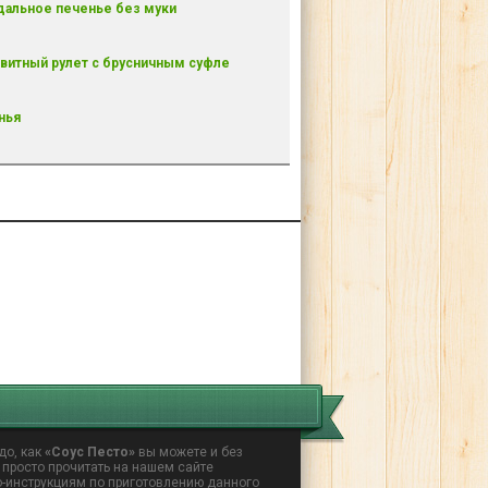
альное печенье без муки
витный рулет с брусничным суфле
нья
до, как
«Соус Песто»
вы можете и без
 просто прочитать на нашем сайте
о-инструкциям по приготовлению данного