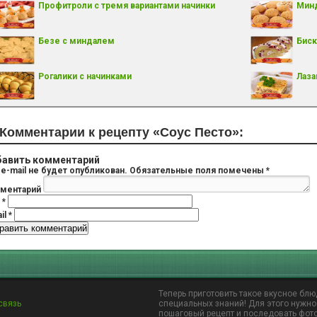
Профитроли с тремя вариантами начинки
Минд
Безе с миндалем
Биск
Рогалики с начинками
Лаза
Комментарии к рецепту «Соус Песто»:
авить комментарий
e-mail не будет опубликован.
Обязательные поля помечены
*
ментарий
я
*
il
*
Теперь приготовить такое вкусное блю
связь
специальных знаний! Для этого нужно
пошаговый рецепт и последовать фот