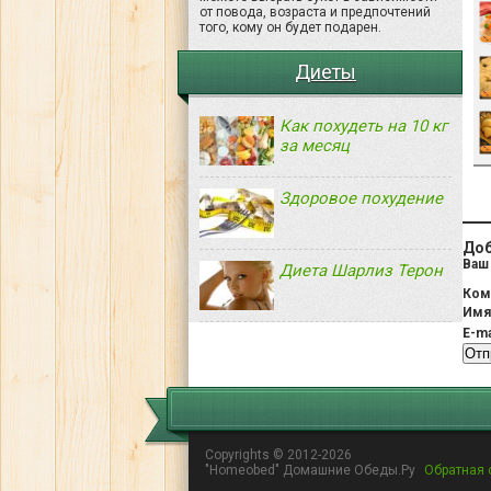
от повода, возраста и предпочтений
того, кому он будет подарен.
Диеты
Как похудеть на 10 кг
за месяц
Здоровое похудение
Доб
Ваш 
Диета Шарлиз Терон
Ком
Им
E-ma
Copyrights © 2012-2026
"Homeobed" Домашние Обеды.Ру
Обратная 