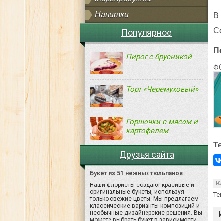
Напитки
В 
С
Популярное
П
Пирог с брусникой
Ф
Торт «Черемуховый»
Горшочки с мясом и
картофелем
Т
Друзья сайта
Букет из 51 нежных тюльпанов
К
Наши флористы создают красивые и
оригинальные букеты, используя
Те
только свежие цветы. Мы предлагаем
классические варианты композиций и
необычные дизайнерские решения. Вы
можете выбрать букет в зависимости