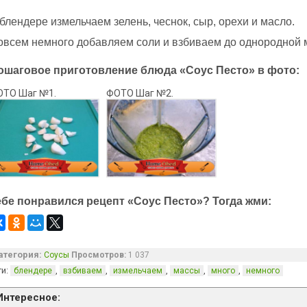
блендере измельчаем зелень, чеснок, сыр, орехи и масло.
овсем немного добавляем соли и взбиваем до однородной 
ошаговое приготовление блюда «Соус Песто» в фото:
ОТО Шаг №1.
ФОТО Шаг №2.
ебе понравился рецепт «Соус Песто»? Тогда жми:
атегория:
Соусы
Просмотров:
1 037
ги:
,
,
,
,
,
блендере
взбиваем
измельчаем
массы
много
немного
Интересное: