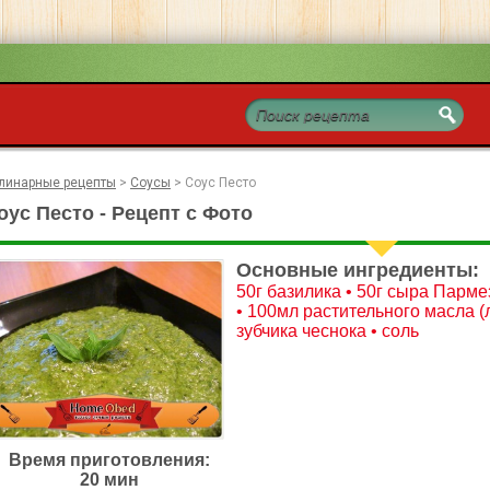
линарные рецепты
>
Соусы
>
Соус Песто
оус Песто - Рецепт с Фото
Основные ингредиенты:
50г базилика • 50г сыра Парме
• 100мл растительного масла (л
зубчика чеснока • соль
Время приготовления:
20 мин