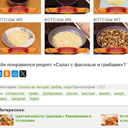
ОТО Шаг №5.
ФОТО Шаг №6.
ФОТО Шаг №7.
ебе понравился рецепт «Салат с фасолью и грибами»? 
атегория:
Салаты из овощей, грибов, сыра
Просмотров:
1 027
ги:
,
,
,
,
,
,
,
готовности
грибы
Добавляем
масле
маслом
мелко
минут
,
,
ерец
средней
терке
Интересное:
Цветная капуста, тушенная с баклажанами и
Котл
сосисками
и с