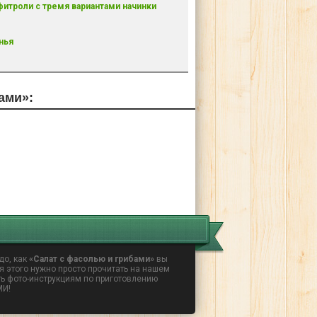
итроли с тремя вариантами начинки
нья
ами»:
до, как
«Салат с фасолью и грибами»
вы
я этого нужно просто прочитать на нашем
ь фото-инструкциям по приготовлению
МИ!