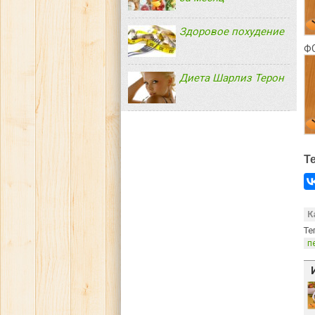
Здоровое похудение
Ф
Диета Шарлиз Терон
Т
К
Те
п