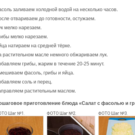
асоль заливаем холодной водой на несколько часов.
осле отвариваем до готовности, остужаем.
ук мелко нарезаем.
рибы мелко нарезаем.
йца натираем на средней тёрке.
а растительном масле немного обжариваем лук.
обавляем грибы, жарим в течение 20-25 минут.
мешиваем фасоль, грибы и яйца.
обавляем соль и перец.
аправляем растительным маслом.
ошаговое приготовление блюда «Салат с фасолью и гр
ОТО Шаг №1.
ФОТО Шаг №2.
ФОТО Шаг №3.