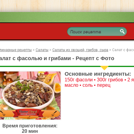
линарные рецепты
>
Салаты
>
Салаты из овощей, грибов, сыра
>
Салат с фас
алат с фасолью и грибами - Рецепт с Фото
Основные ингредиенты:
150г фасоли • 300г грибов • 2 
масло • соль • перец
Время приготовления:
20 мин