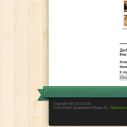
Доб
Ваш 
Ком
Им
E-ma
Copyrights © 2012-2026
"Homeobed" Домашние Обеды.Ру
Обратная 