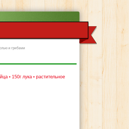
олью и грибами
яйца • 150г лука • растительное