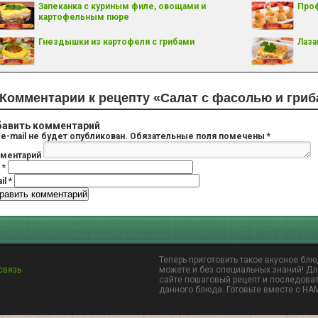
Запеканка с куриным филе, овощами и
Проф
картофельным пюре
Гнездышки из картофеля с грибами
Лаза
Комментарии к рецепту «Салат с фасолью и гриб
авить комментарий
e-mail не будет опубликован.
Обязательные поля помечены
*
ментарий
я
*
il
*
Теперь приготовить такое вкусное блю
связь
можете и без специальных знаний! Дл
сайте пошаговый рецепт и последоват
данного блюда. Готовьте вместе с НА