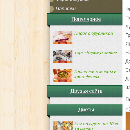
Напитки
Ф
П
Популярное
Л
Пирог с брусникой
Г
Я
Торт «Черемуховый»
Н
Д
С
Горшочки с мясом и
картофелем
Д
З
Друзья сайта
П
Диеты
Ф
Как похудеть на 10 кг
за месяц