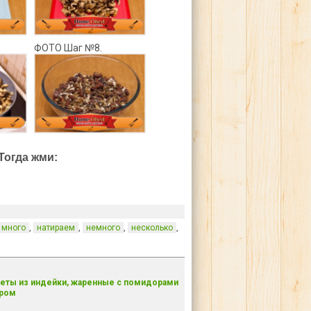
ФОТО Шаг №8.
Тогда жми:
,
,
,
,
много
натираем
немного
несколько
еты из индейки, жаренные с помидорами
ыром