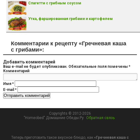
Спагетти с грибным соусом
Утка, фаршированная грибами и картофелем
Комментарии к рецепту «Гречневая каша
с грибами»:
Добавить комментарий
Ваш e-mail не будет опубликован.
Обязательные поля помечены
*
Комментарий
Имя
*
E-mail
*
Copyrights © 2012-2026
"Homeobed" Домашние Обеды.Ру
Обратная связь
Теперь приготовить такое вкусное блюдо, как
«Гречневая каша с