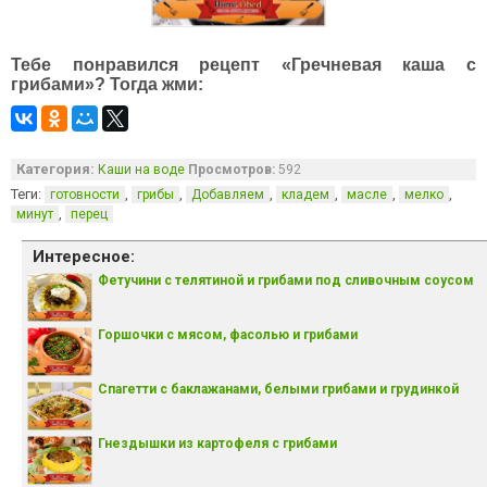
Тебе понравился рецепт «Гречневая каша с
грибами»? Тогда жми:
Категория:
Каши на воде
Просмотров:
592
Теги:
,
,
,
,
,
,
готовности
грибы
Добавляем
кладем
масле
мелко
,
минут
перец
Интересное:
Фетучини с телятиной и грибами под сливочным соусом
Горшочки с мясом, фасолью и грибами
Спагетти с баклажанами, белыми грибами и грудинкой
Гнездышки из картофеля с грибами