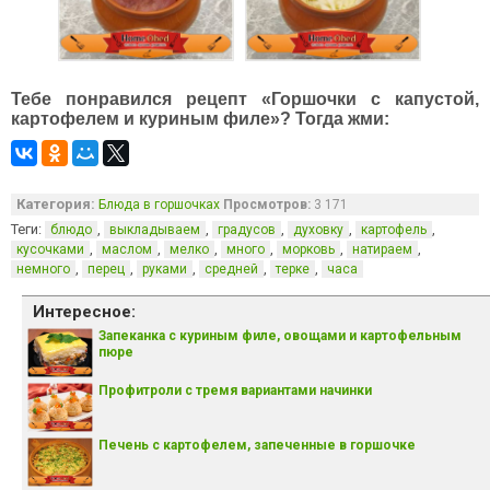
Тебе понравился рецепт «Горшочки с капустой,
картофелем и куриным филе»? Тогда жми:
Категория:
Блюда в горшочках
Просмотров:
3 171
Теги:
,
,
,
,
,
блюдо
выкладываем
градусов
духовку
картофель
,
,
,
,
,
,
кусочками
маслом
мелко
много
морковь
натираем
,
,
,
,
,
немного
перец
руками
средней
терке
часа
Интересное:
Запеканка с куриным филе, овощами и картофельным
пюре
Профитроли с тремя вариантами начинки
Печень с картофелем, запеченные в горшочке