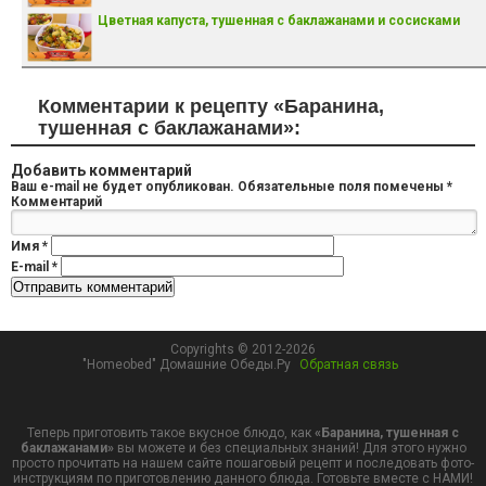
Цветная капуста, тушенная с баклажанами и сосисками
Комментарии к рецепту «Баранина,
тушенная с баклажанами»:
Добавить комментарий
Ваш e-mail не будет опубликован.
Обязательные поля помечены
*
Комментарий
Имя
*
E-mail
*
Copyrights © 2012-2026
"Homeobed" Домашние Обеды.Ру
Обратная связь
Теперь приготовить такое вкусное блюдо, как
«Баранина, тушенная с
баклажанами»
вы можете и без специальных знаний! Для этого нужно
просто прочитать на нашем сайте пошаговый рецепт и последовать фото-
инструкциям по приготовлению данного блюда. Готовьте вместе с НАМИ!