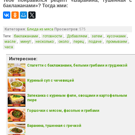
Тебе понравился рецепт «Баранина, тушенная с
баклажанами»? Тогда жми:
Категория:
Блюда из мяса
Просмотров:
575
Теги:
,
,
,
,
,
баклажанами
готовности
Добавляем
затем
кусочками
,
,
,
,
,
,
,
масле
минут
несколько
около
перец
подаче
промываем
часа
Интересное:
Спагетти с баклажанами, белыми грибами и грудинкой
Куриный суп с чечевицей
Запеканка с куриным филе, овощами и картофельным
пюре
Горшочки с мясом, фасолью и грибами
Баранина, тушенная с гречкой