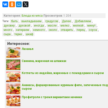
Категория:
Блюда из мяса
Просмотров:
1 204
Теги:
,
,
,
,
,
быть
выкладываем
градусов
Далее
Добавляем
,
,
,
,
,
,
,
духовку
духовой
иногда
масле
мелко
мелкой
минут
,
,
,
,
,
,
,
много
натираем
немного
около
отварить
перец
соуса
,
,
сыра
терке
шкаф
Интересное:
Лазанья
Свинина, жаренная на шпажках
Котлеты из индейки, жаренные с помидорами и сыром
Ананасы, фаршированные куриным филе, запеченные под
сыром
Профитроли с тремя вариантами начинки