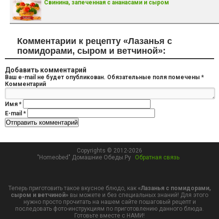
Свинина, запеченная с ананасами и сыром
Комментарии к рецепту «Лазанья с
помидорами, сыром и ветчиной»:
Добавить комментарий
Ваш e-mail не будет опубликован.
Обязательные поля помечены
*
Комментарий
Имя
*
E-mail
*
Copyrights © 2012-2026
"Homeobed" Домашние Обеды.Ру
Обратная связь
Теперь приготовить такое вкусное блюдо, как
«Лазанья с помидорами,
сыром и ветчиной»
вы можете и без специальных знаний! Для этого
нужно просто прочитать на нашем сайте пошаговый рецепт и
последовать фото-инструкциям по приготовлению данного блюда.
Готовьте вместе с НАМИ!