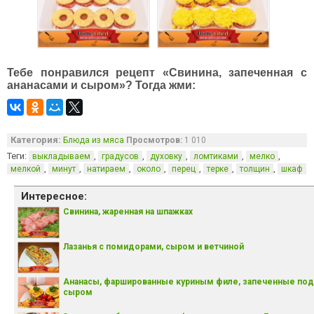
Тебе понравился рецепт «Свинина, запеченная с
ананасами и сыром»? Тогда жми:
Категория:
Блюда из мяса
Просмотров:
1 010
Теги:
,
,
,
,
,
выкладываем
градусов
духовку
ломтиками
мелко
,
,
,
,
,
,
,
мелкой
минут
натираем
около
перец
терке
толщин
шкаф
Интересное:
Свинина, жаренная на шпажках
Лазанья с помидорами, сыром и ветчиной
Ананасы, фаршированные куриным филе, запеченные под
сыром