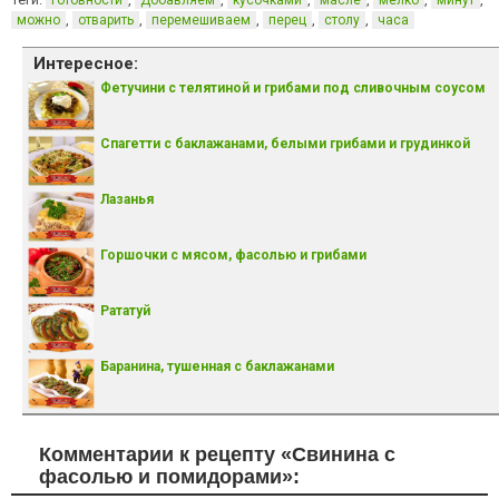
готовности
Добавляем
кусочками
масле
мелко
минут
,
,
,
,
,
можно
отварить
перемешиваем
перец
столу
часа
Интересное:
Фетучини с телятиной и грибами под сливочным соусом
Спагетти с баклажанами, белыми грибами и грудинкой
Лазанья
Горшочки с мясом, фасолью и грибами
Рататуй
Баранина, тушенная с баклажанами
Комментарии к рецепту «Свинина с
фасолью и помидорами»: