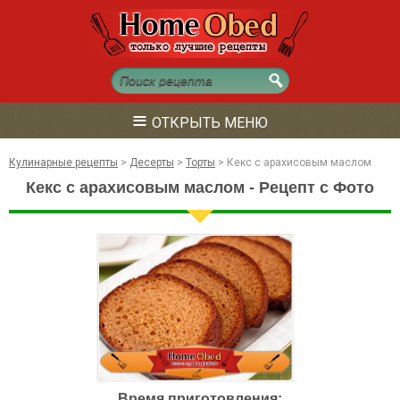
≡
ОТКРЫТЬ МЕНЮ
Кулинарные рецепты
>
Десерты
>
Торты
>
Кекс с арахисовым маслом
Кекс с арахисовым маслом - Рецепт с Фото
Время приготовления: