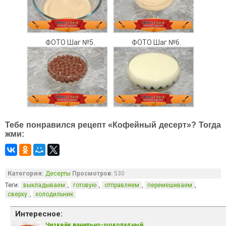
ФОТО Шаг №5.
ФОТО Шаг №6.
Тебе понравился рецепт «Кофейный десерт»? Тогда
жми:
Категория:
Десерты
Просмотров:
530
Теги:
,
,
,
,
выкладываем
готовую
отправляем
перемешиваем
,
сверху
холодильник
Интересное:
Чизкейк ванильно-шоколадный