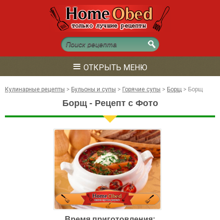
≡
ОТКРЫТЬ МЕНЮ
Кулинарные рецепты
>
Бульоны и супы
>
Горячие супы
>
Борщ
>
Борщ
Борщ - Рецепт с Фото
Время приготовления: