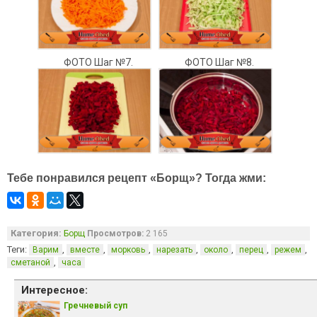
ФОТО Шаг №7.
ФОТО Шаг №8.
Тебе понравился рецепт «Борщ»? Тогда жми:
Категория:
Борщ
Просмотров:
2 165
Теги:
,
,
,
,
,
,
,
Варим
вместе
морковь
нарезать
около
перец
режем
,
сметаной
часа
Интересное:
Гречневый суп