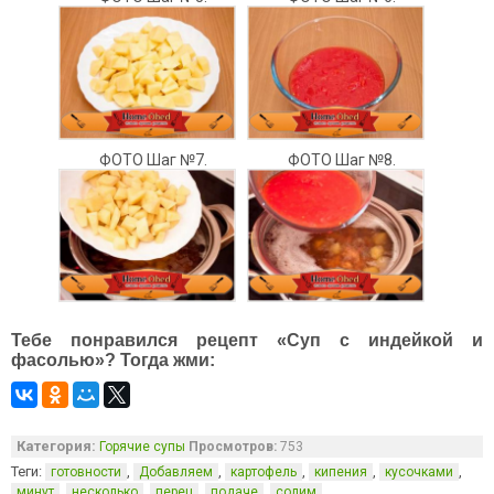
ФОТО Шаг №7.
ФОТО Шаг №8.
Тебе понравился рецепт «Суп с индейкой и
фасолью»? Тогда жми:
Категория:
Горячие супы
Просмотров:
753
Теги:
,
,
,
,
,
готовности
Добавляем
картофель
кипения
кусочками
,
,
,
,
минут
несколько
перец
подаче
солим