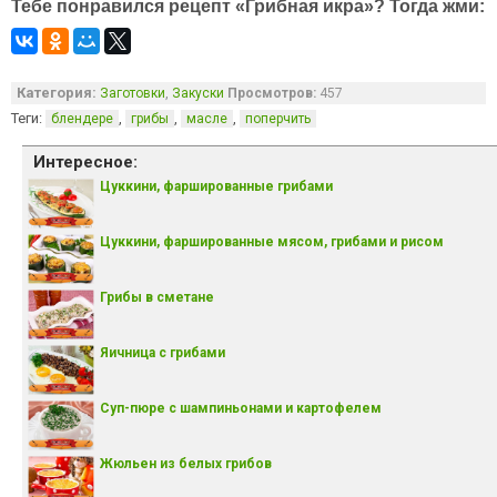
Тебе понравился рецепт «Грибная икра»? Тогда жми:
Категория:
,
Заготовки
Закуски
Просмотров:
457
Теги:
,
,
,
блендере
грибы
масле
поперчить
Интересное:
Цуккини, фаршированные грибами
Цуккини, фаршированные мясом, грибами и рисом
Грибы в сметане
Яичница с грибами
Суп-пюре с шампиньонами и картофелем
Жюльен из белых грибов