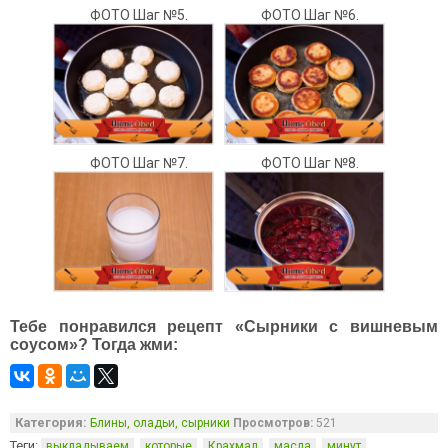
ФОТО Шаг №5.
ФОТО Шаг №6.
ФОТО Шаг №7.
ФОТО Шаг №8.
Тебе понравился рецепт «Сырники с вишневым
соусом»? Тогда жми:
Категория:
Блины, оладьи, сырники
Просмотров:
521
Теги:
,
,
,
,
,
выкладываем
которые
Крахмал
масла
минут