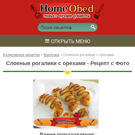
≡
ОТКРЫТЬ МЕНЮ
Кулинарные рецепты
>
Выпечка
>
Слоеные рогалики с орехами
Слоеные рогалики с орехами - Рецепт с Фото
Время приготовления: