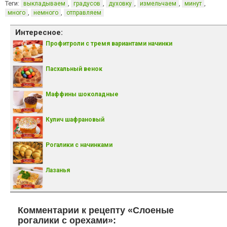
Теги:
,
,
,
,
,
выкладываем
градусов
духовку
измельчаем
минут
,
,
много
немного
отправляем
Интересное:
Профитроли с тремя вариантами начинки
Пасхальный венок
Маффины шоколадные
Кулич шафрановый
Рогалики с начинками
Лазанья
Комментарии к рецепту «Слоеные
рогалики с орехами»: