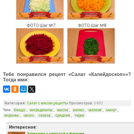
ФОТО Шаг №7.
ФОТО Шаг №8.
Тебе понравился рецепт «Салат «Калейдоскоп»»?
Тогда жми:
Категория:
Салат с мясом рецепты
Просмотров:
3 802
Теги:
,
,
,
,
,
,
блюдо
ингредиенты
масле
мелко
мелкой
минут
,
,
,
,
морковь
около
свеклу
средней
терке
Интересное:
Запеканка с капустой и фаршем