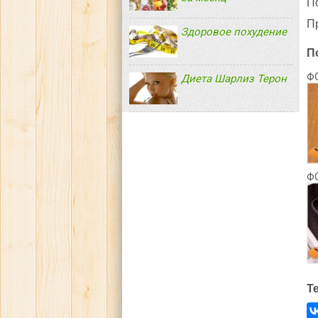
П
П
Здоровое похудение
П
Ф
Диета Шарлиз Терон
Ф
Т