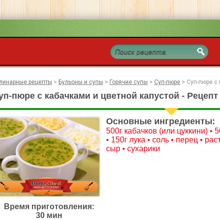
линарные рецепты
>
Бульоны и супы
>
Горячие супы
>
Суп-пюре
>
Суп-пюре с
уп-пюре с кабачками и цветной капустой - Рецепт
Основные ингредиенты:
500г кабачков (или цуккини) • 
• 150г лука • соль • перец • р
сыр • сухарики
Время приготовления:
30 мин