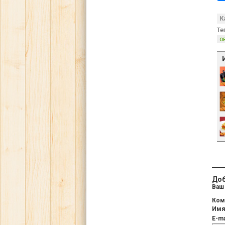
К
Те
о
Доб
Ваш 
Ком
Им
E-ma