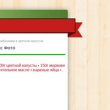
 кабачками и цветной капустой
 с Фото
500г цветной капусты • 150г моркови
астительное масло • вареные яйца •