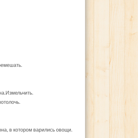
еремешать.
на.Измельчить.
потолочь.
она, в котором варились овощи.