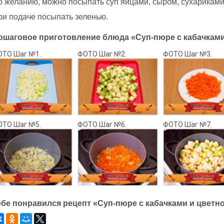
о желанию, можно посыпать суп яйцами, сыром, сухариками
ри подаче посыпать зеленью.
ошаговое приготовление блюда «Суп-пюре с кабачками 
ОТО Шаг №1.
ФОТО Шаг №2.
ФОТО Шаг №3.
ОТО Шаг №5.
ФОТО Шаг №6.
ФОТО Шаг №7.
ебе понравился рецепт «Суп-пюре с кабачками и цветно