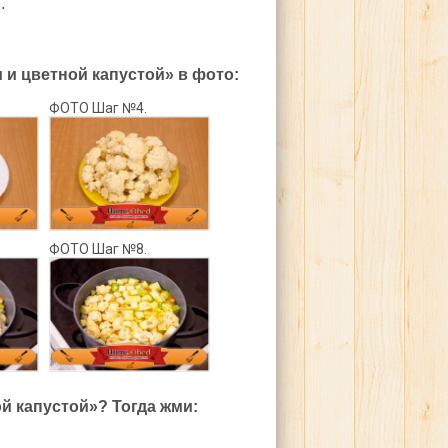
.
и цветной капустой» в фото:
ФОТО Шаг №4.
ФОТО Шаг №8.
й капустой»? Тогда жми: