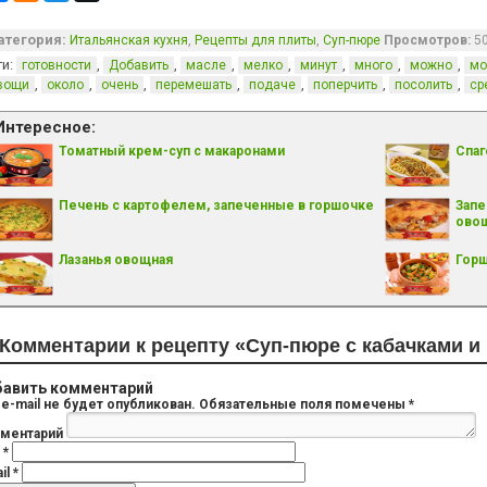
атегория:
,
,
Итальянская кухня
Рецепты для плиты
Суп-пюре
Просмотров:
5
ги:
,
,
,
,
,
,
,
готовности
Добавить
масле
мелко
минут
много
можно
мо
,
,
,
,
,
,
,
вощи
около
очень
перемешать
подаче
поперчить
посолить
ср
Интересное:
Томатный крем-суп с макаронами
Спаг
Печень с картофелем, запеченные в горшочке
Запе
ово
Лазанья овощная
Горш
Комментарии к рецепту «Суп-пюре с кабачками и 
авить комментарий
e-mail не будет опубликован.
Обязательные поля помечены
*
ментарий
я
*
il
*