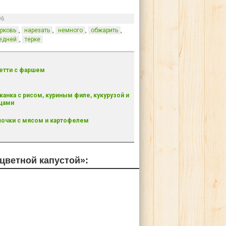
06
,
,
,
,
рковь
нарезать
немного
обжарить
,
едней
терке
етти с фаршем
канка с рисом, куриным филе, кукурузой и
щами
очки с мясом и картофелем
цветной капустой»: