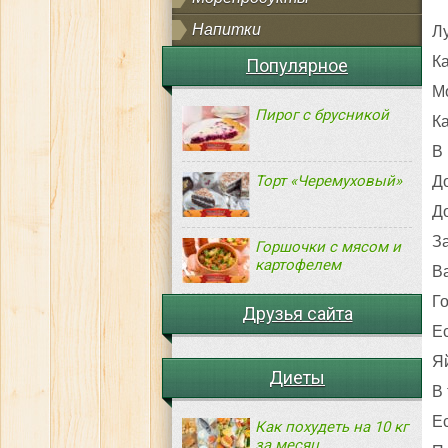
Напитки
Лу
Ка
Популярное
Мо
Пирог с брусникой
Ка
В
Торт «Черемуховый»
Д
До
З
Горшочки с мясом и
картофелем
Ва
Г
Друзья сайта
Ес
Яй
Диеты
В 
Е
Как похудеть на 10 кг
за месяц