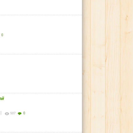
0
ой
я
0
507