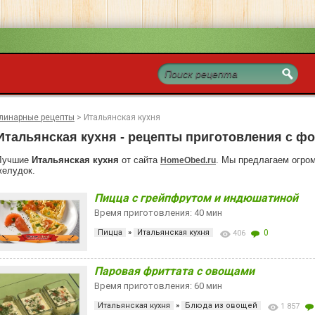
линарные рецепты
>
Итальянская кухня
Итальянская кухня - рецепты приготовления с ф
Лучшие
Итальянская кухня
от сайта
. Мы предлагаем огром
HomeObed.ru
желудок.
Пицца с грейпфрутом и индюшатиной
Время приготовления: 40 мин
Пицца
»
Итальянская кухня
0
406
Паровая фриттата с овощами
Время приготовления: 60 мин
Итальянская кухня
»
Блюда из овощей
1 857