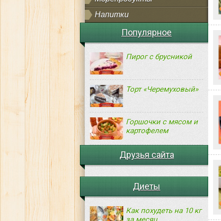
Напитки
Популярное
Пирог с брусникой
Торт «Черемуховый»
Горшочки с мясом и
картофелем
Друзья сайта
Диеты
Как похудеть на 10 кг
за месяц