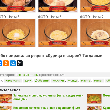
ОТО Шаг №5.
ФОТО Шаг №6.
ФОТО Шаг №7.
ебе понравился рецепт «Курица в сыре»? Тогда жми:
атегория:
Блюда из птицы
Просмотров:
524
ги:
,
,
,
,
,
,
,
готовности
двух
Добавить
корочки
курицу
масле
минут
об
Интересное:
Запеканка с рисом, куриным филе, кукурузой и
Пече
овощами
Квашеная капуста, тушенная с куриным филе
Кури