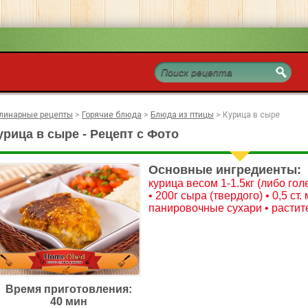
линарные рецепты
>
Горячие блюда
>
Блюда из птицы
>
Курица в сыре
урица в сыре - Рецепт с Фото
Основные ингредиенты:
курица весом 1-1.5кг (либо гол
• 200г сыра (твердого) • 0,5 ст.
панировочные сухари • растите
Время приготовления:
40 мин