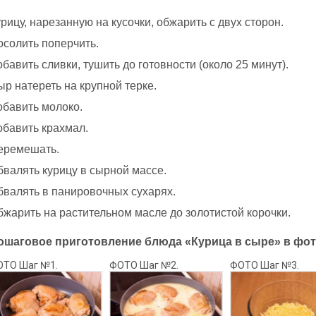
рицу, нарезанную на кусочки, обжарить с двух сторон.
осолить поперчить.
бавить сливки, тушить до готовности (около 25 минут).
р натереть на крупной терке.
обавить молоко.
обавить крахмал.
еремешать.
бвалять курицу в сырной массе.
бвалять в панировочных сухарях.
бжарить на растительном масле до золотистой корочки.
ошаговое приготовление блюда «Курица в сыре» в фот
ОТО Шаг №1.
ФОТО Шаг №2.
ФОТО Шаг №3.