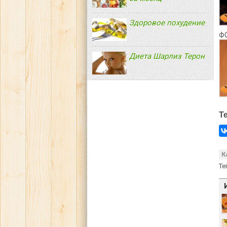
Здоровое похудение
Ф
Диета Шарлиз Терон
Т
К
Те