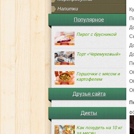
Напитки
Ку
П
Популярное
До
Пирог с брусникой
Сы
Д
Торт «Черемуховый»
Д
П
О
Горшочки с мясом и
картофелем
О
О
Друзья сайта
П
Диеты
Ф
Как похудеть на 10 кг
за месяц