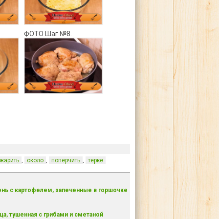
ФОТО Шаг №8.
,
,
,
жарить
около
поперчить
терке
нь с картофелем, запеченные в горшочке
ца, тушенная с грибами и сметаной