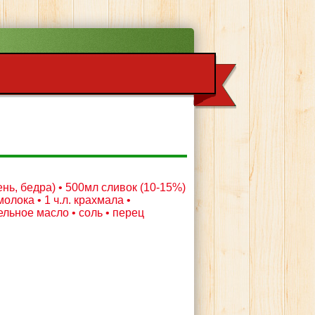
ень, бедра) • 500мл сливок (10-15%)
 молока • 1 ч.л. крахмала •
льное масло • соль • перец