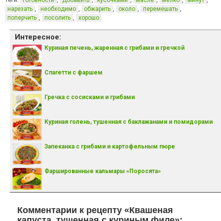
готовности
Добавить
кусочками
масле
мелко
минут
,
,
,
,
,
нарезать
необходимо
обжарить
около
перемешать
,
,
поперчить
посолить
хорошо
Интересное:
Куриная печень, жаренная с грибами и гречкой
Спагетти с фаршем
Гречка с сосисками и грибами
Куриная голень, тушенная с баклажанами и помидорами
Запеканка с грибами и картофельным пюре
Фаршированные кальмары «Поросята»
Комментарии к рецепту «Квашеная
капуста, тушенная с куриным филе»: