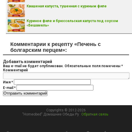
Квашеная капуста, тушенная с куриным филе
Куриное филе и брюссельская капуста под соусом
«Бешамель»
Комментарии к рецепту «Печень с
болгарским перцем»:
Добавить комментарий
Ваш e-mail не будет опубликован.
Обязательные поля помечены
*
Комментарий
Имя
*
E-mail
*
Copyrights © 2012-2026
"Homeobed" Домашние Обеды.Ру
Обратная связь