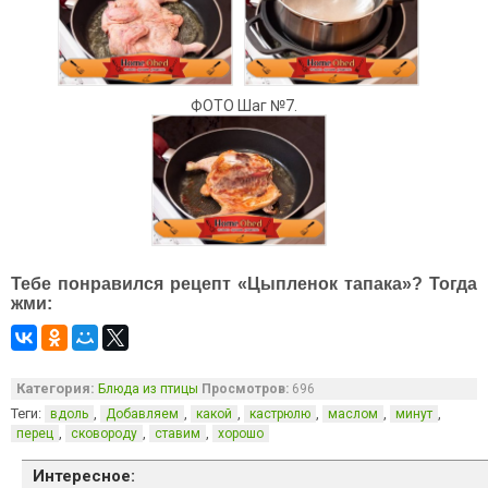
ФОТО Шаг №7.
Тебе понравился рецепт «Цыпленок тапака»? Тогда
жми:
Категория:
Блюда из птицы
Просмотров:
696
Теги:
,
,
,
,
,
,
вдоль
Добавляем
какой
кастрюлю
маслом
минут
,
,
,
перец
сковороду
ставим
хорошо
Интересное: