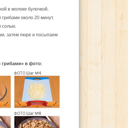
ой в молоке булочкой.
грибами около 20 минут.
и солью.
и, затем пюре и посыпаем
 грибами» в фото:
ФОТО Шаг №4.
ФОТО Шаг №8.