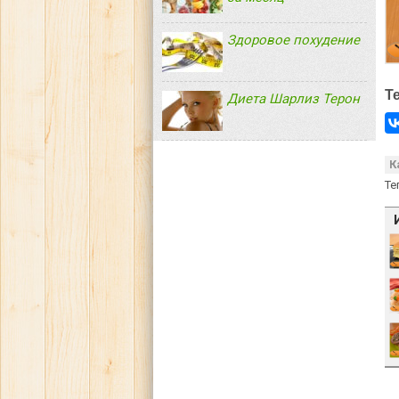
Здоровое похудение
Т
Диета Шарлиз Терон
К
Те