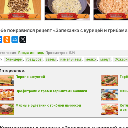
ебе понравился рецепт «Запеканка с курицей и грибами
атегория:
Блюда из птицы
Просмотров:
539
ги:
,
,
,
,
,
,
блендере
градусов
затем
измельчаем
мелко
минут
Обжари
Интересное:
Пирог с капустой
Горб
Профитроли с тремя вариантами начинки
Свин
Мясные рулетики с грибной начинкой
Котл
и с