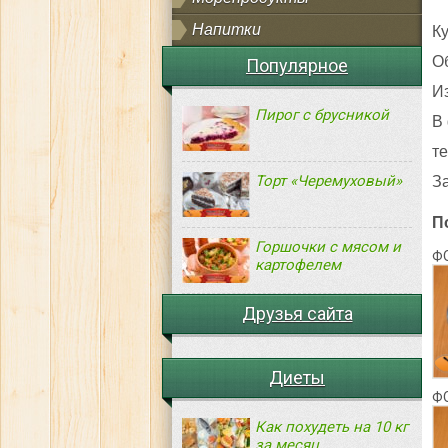
Напитки
К
О
Популярное
И
Пирог с брусникой
В
т
Торт «Черемуховый»
За
П
Горшочки с мясом и
Ф
картофелем
Друзья сайта
Диеты
Ф
Как похудеть на 10 кг
за месяц