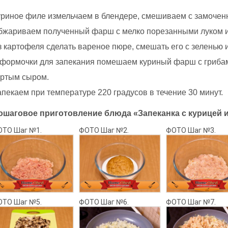
уриное филе измельчаем в блендере, смешиваем с замоченн
бжариваем полученный фарш с мелко порезанными луком и 
з картофеля сделать вареное пюре, смешать его с зеленью 
 формочки для запекания помешаем куриный фарш с грибам
ертым сыром.
пекаем при температуре 220 градусов в течение 30 минут.
ошаговое приготовление блюда «Запеканка с курицей и
ОТО Шаг №1.
ФОТО Шаг №2.
ФОТО Шаг №3.
ОТО Шаг №5.
ФОТО Шаг №6.
ФОТО Шаг №7.