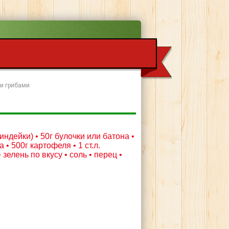
 и грибами
индейки) • 50г булочки или батона •
а • 500г картофеля • 1 ст.л.
зелень по вкусу • соль • перец •