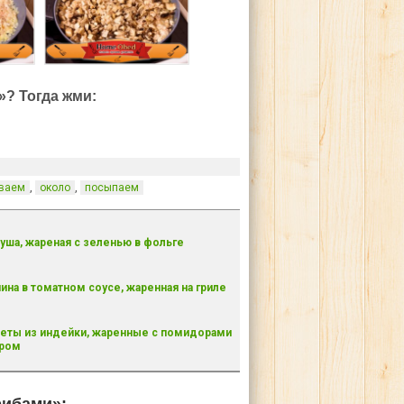
»? Тогда жми:
,
,
ваем
около
посыпаем
уша, жареная с зеленью в фольге
ина в томатном соусе, жаренная на гриле
еты из индейки, жаренные с помидорами
ыром