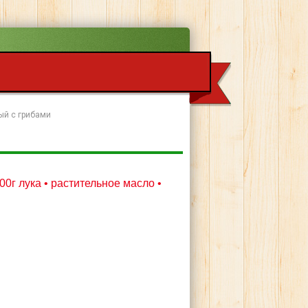
ый с грибами
300г лука • растительное масло •