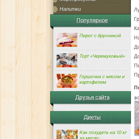
Напитки
Лу
Г
Популярное
К
Пирог с брусникой
Н
До
Торт «Черемуховый»
До
По
П
Горшочки с мясом и
картофелем
П
Друзья сайта
Ф
Диеты
Как похудеть на 10 кг
за месяц