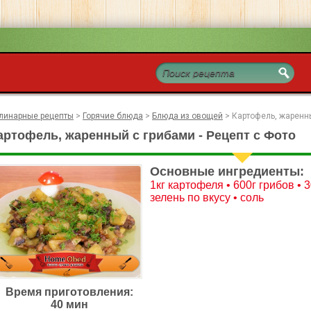
линарные рецепты
>
Горячие блюда
>
Блюда из овощей
>
Картофель, жаренн
артофель, жаренный с грибами - Рецепт с Фото
Основные ингредиенты:
1кг картофеля • 600г грибов • 
зелень по вкусу • соль
Время приготовления:
40 мин