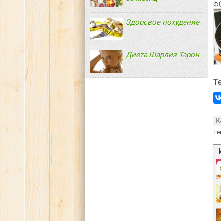
Ф
Здоровое похудение
Диета Шарлиз Терон
Т
К
Те