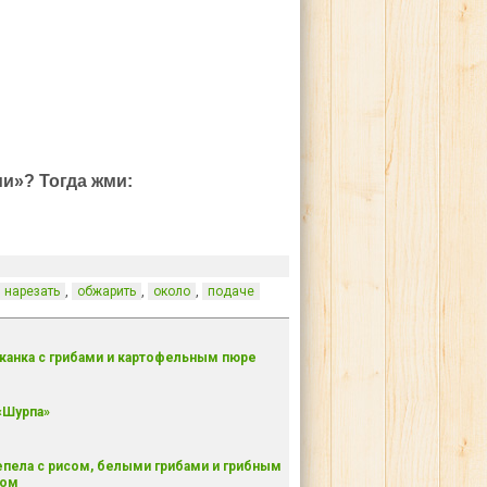
и»? Тогда жми:
,
,
,
нарезать
обжарить
около
подаче
канка с грибами и картофельным пюре
«Шурпа»
пела с рисом, белыми грибами и грибным
сом