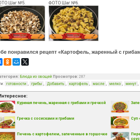
ОТО Шаг №5.
ФОТО Шаг №6.
ебе понравился рецепт «Картофель, жаренный с грибам
атегория:
Блюда из овощей
Просмотров:
287
ги:
,
,
,
,
,
,
,
готовности
грибы
Добавить
картофель
масле
мелко
минут
Интересное:
Куриная печень, жаренная с грибами и гречкой
Запе
Гречка с сосисками и грибами
Суп 
Печень с картофелем, запеченные в горшочке
Пере
соу