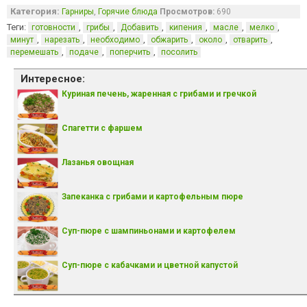
Категория:
,
Гарниры
Горячие блюда
Просмотров:
690
Теги:
,
,
,
,
,
,
готовности
грибы
Добавить
кипения
масле
мелко
,
,
,
,
,
,
минут
нарезать
необходимо
обжарить
около
отварить
,
,
,
перемешать
подаче
поперчить
посолить
Интересное:
Куриная печень, жаренная с грибами и гречкой
Спагетти с фаршем
Лазанья овощная
Запеканка с грибами и картофельным пюре
Суп-пюре с шампиньонами и картофелем
Суп-пюре с кабачками и цветной капустой