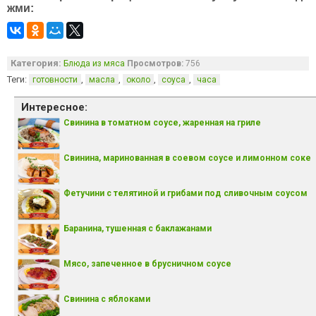
жми:
Категория:
Блюда из мяса
Просмотров:
756
Теги:
,
,
,
,
готовности
масла
около
соуса
часа
Интересное:
Свинина в томатном соусе, жаренная на гриле
Свинина, маринованная в соевом соусе и лимонном соке
Фетучини с телятиной и грибами под сливочным соусом
Баранина, тушенная с баклажанами
Мясо, запеченное в брусничном соусе
Свинина с яблоками