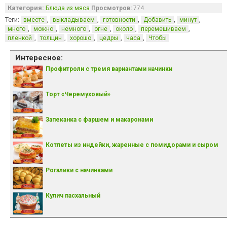
Категория:
Блюда из мяса
Просмотров:
774
Теги:
,
,
,
,
,
вместе
выкладываем
готовности
Добавить
минут
,
,
,
,
,
,
много
можно
немного
огне
около
перемешиваем
,
,
,
,
,
пленкой
толщин
хорошо
цедры
часа
Чтобы
Интересное:
Профитроли с тремя вариантами начинки
Торт «Черемуховый»
Запеканка с фаршем и макаронами
Котлеты из индейки, жаренные с помидорами и сыром
Рогалики с начинками
Кулич пасхальный