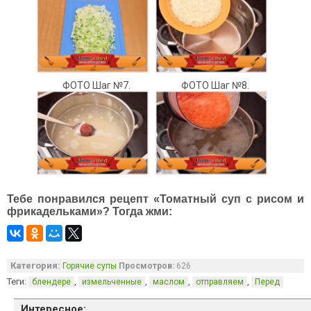
ФОТО Шаг №7.
ФОТО Шаг №8.
Тебе понравился рецепт «Томатный суп с рисом и
фрикадельками»? Тогда жми:
Категория:
Горячие супы
Просмотров:
626
Теги:
,
,
,
,
блендере
измельченные
маслом
отправляем
Перед
Интересное: