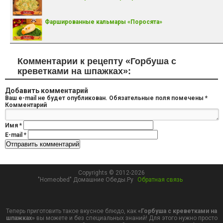
Фаршированные кальмары «Поросята»
Комментарии к рецепту «Горбуша с
креветками на шпажках»:
Добавить комментарий
Ваш e-mail не будет опубликован.
Обязательные поля помечены
*
Комментарий
Имя
*
E-mail
*
Copyrights © 2012-2026
"Homeobed" Домашние Обеды.Ру
Обратная связь
Теперь приготовить такое вкусное блюдо, как
«Горбуша с креветками на
шпажках»
вы можете и без специальных знаний! Для этого нужно просто