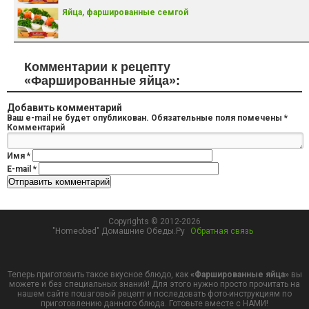
Яйца, фаршированные семгой
Комментарии к рецепту
«Фаршированные яйца»:
Добавить комментарий
Ваш e-mail не будет опубликован.
Обязательные поля помечены
*
Комментарий
Имя
*
E-mail
*
Copyrights © 2012-2026
"Homeobed" Домашние Обеды.Ру
Обратная связь
Теперь приготовить такое вкусное блюдо, как
«Фаршированные яйца»
вы
можете и без специальных знаний! Для этого нужно просто прочитать на
нашем сайте пошаговый рецепт и последовать фото-инструкциям по
приготовлению данного блюда. Готовьте вместе с НАМИ!