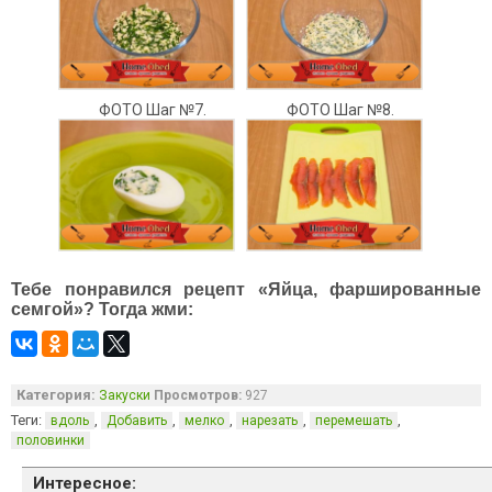
ФОТО Шаг №7.
ФОТО Шаг №8.
Тебе понравился рецепт «Яйца, фаршированные
семгой»? Тогда жми:
Категория:
Закуски
Просмотров:
927
Теги:
,
,
,
,
,
вдоль
Добавить
мелко
нарезать
перемешать
половинки
Интересное: