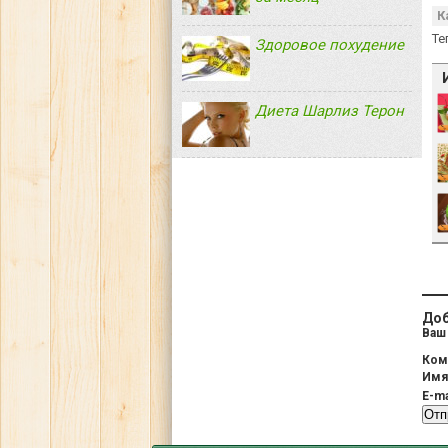
К
Те
Здоровое похудение
Диета Шарлиз Терон
Доб
Ваш 
Ком
Им
E-ma