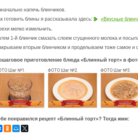
значально напечь блинчиков.
к готовить блины я рассказывала здесь:
«Вкусные блинч
рехи мелко измельчить.
атем 1-й блинчик смазать слоем сгущенного молока и посы
акрываем вторым блинчиком и проделываем тоже самое и с
ошаговое приготовление блюда «Блинный торт» в фот
ОТО Шаг №1.
ФОТО Шаг №2.
ФОТО Шаг №3.
ебе понравился рецепт «Блинный торт»? Тогда жми: