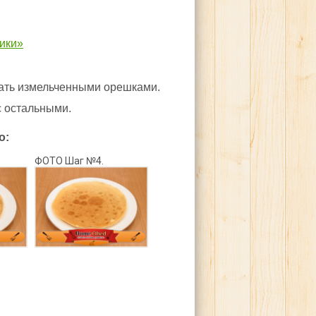
ики»
пать измельченными орешками.
 остальными.
о:
ФОТО Шаг №4.