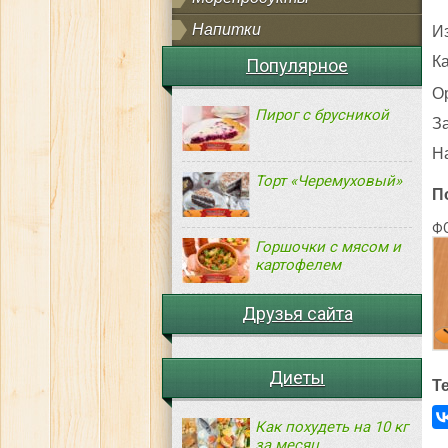
Напитки
И
Ка
Популярное
О
Пирог с брусникой
З
Н
Торт «Черемуховый»
П
Ф
Горшочки с мясом и
картофелем
Друзья сайта
Диеты
Т
Как похудеть на 10 кг
за месяц