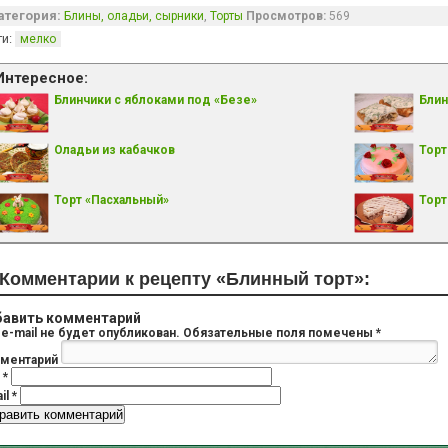
атегория:
,
Блины, оладьи, сырники
Торты
Просмотров:
569
ги:
мелко
Интересное:
Блинчики с яблоками под «Безе»
Блин
Оладьи из кабачков
Торт
Торт «Пасхальный»
Торт
Комментарии к рецепту «Блинный торт»:
авить комментарий
e-mail не будет опубликован.
Обязательные поля помечены
*
ментарий
я
*
il
*