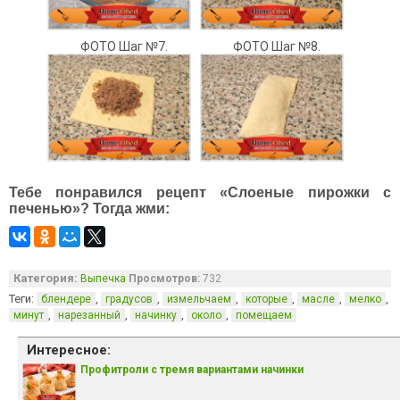
ФОТО Шаг №7.
ФОТО Шаг №8.
Тебе понравился рецепт «Слоеные пирожки с
печенью»? Тогда жми:
Категория:
Выпечка
Просмотров:
732
Теги:
,
,
,
,
,
,
блендере
градусов
измельчаем
которые
масле
мелко
,
,
,
,
минут
нарезанный
начинку
около
помещаем
Интересное:
Профитроли с тремя вариантами начинки