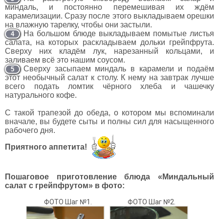
миндаль, и постоянно перемешивая их ждём
карамелизации. Сразу после этого выкладываем орешки
на влажную тарелку, чтобы они застыли.
На большом блюде выкладываем помытые листья
4
салата, на которых раскладываем дольки грейпфрута.
Сверху них кладём лук, нарезанный кольцами, и
заливаем всё это нашим соусом.
Сверху засыпаем миндаль в карамели и подаём
5
этот необычный салат к столу. К нему на завтрак лучше
всего подать ломтик чёрного хлеба и чашечку
натурального кофе.
С такой трапезой до обеда, о котором мы вспоминали
вначале, вы будете сыты и полны сил для насыщенного
рабочего дня.
Приятного аппетита!
Пошаговое приготовление блюда «Миндальный
салат с грейпфрутом» в фото:
ФОТО Шаг №1.
ФОТО Шаг №2.