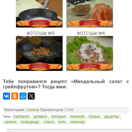
ФОТО Шаг №3.
ФОТО Шаг №4.
Тебе понравился рецепт «Миндальный салат с
грейпфрутом»? Тогда жми:
Категория:
Салаты
Просмотров:
2 643
Теги:
,
,
,
,
,
,
глубокой
должно
который
пленкой
полны
рецепты
,
,
,
,
салата
сковороду
соуса
хоть
чашечку