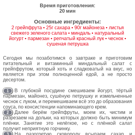
Время приготовления:
20 мин
Основные ингредиенты:
2 грейпфрута • 25г сахара • 90г майонеза • листья
свежего зеленого салата • миндаль • натуральный
йогурт • пармезан • репчатый красный лук • чеснок •
сушеная петрушка
Сегодня мы позаботимся о завтраке и приготовим
питательный и витаминный миндальный салат с
грейпфрутом, который хоть и сладковатый на вкус, но
является при этом полноценной едой, а не просто
десертом.
В глубокой посудине смешиваем йогурт, тёртый
1
пармезан, майонез, сушёную петрушку и измельченные
чеснок с луком, и перемешиваем всё это до образования
соуса, по консистенции напоминающего крем.
Далее берём грейпфруты, моем их, чистим и
2
разрезаем на дольки, на которых должно быть минимум
плёнки. Занятие это нелёгкое, но с плёнкой салат
получит неприятную горчинку.
На разогретую сковороду всыпаем сахар и
3