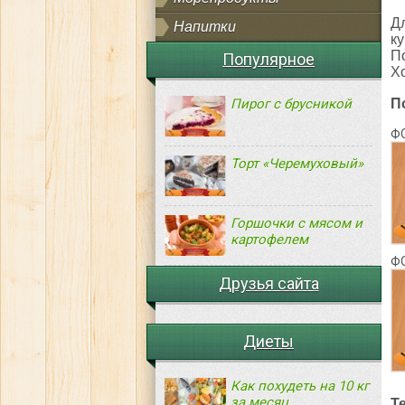
Д
Напитки
к
По
Популярное
Х
Пирог с брусникой
П
Ф
Торт «Черемуховый»
Горшочки с мясом и
картофелем
Ф
Друзья сайта
Диеты
Как похудеть на 10 кг
за месяц
Т