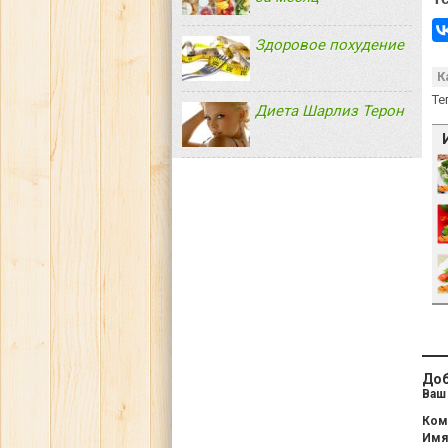
Здоровое похудение
К
Те
Диета Шарлиз Терон
Доб
Ваш 
Ком
Им