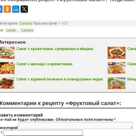
атегория:
Салаты
Просмотров:
1 032
ги:
,
салат
салата
Интересное:
Салат с креветками, сухариками и яйцами
Сала
Салат с авокадо и креветками
Сала
Салат с куриной печенью и помидорами черри
Минд
Комментарии к рецепту «Фруктовый салат»:
авить комментарий
e-mail не будет опубликован.
Обязательные поля помечены
*
ментарий
я
*