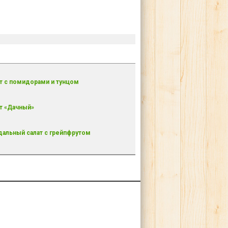
т с помидорами и тунцом
т «Дачный»
альный салат с грейпфрутом