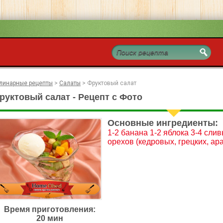
линарные рецепты
>
Салаты
>
Фруктовый салат
руктовый салат - Рецепт с Фото
Основные ингредиенты:
1-2 банана 1-2 яблока 3-4 сливы
орехов (кедровых, грецких, ара
Время приготовления:
20 мин