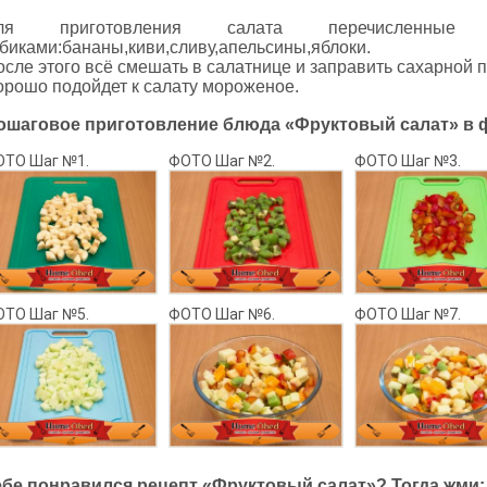
ля приготовления салата перечисленные
убиками:бананы,киви,сливу,апельсины,яблоки.
сле этого всё смешать в салатнице и заправить сахарной п
орошо подойдет к салату мороженое.
ошаговое приготовление блюда «Фруктовый салат» в 
ОТО Шаг №1.
ФОТО Шаг №2.
ФОТО Шаг №3.
ОТО Шаг №5.
ФОТО Шаг №6.
ФОТО Шаг №7.
ебе понравился рецепт «Фруктовый салат»? Тогда жми: