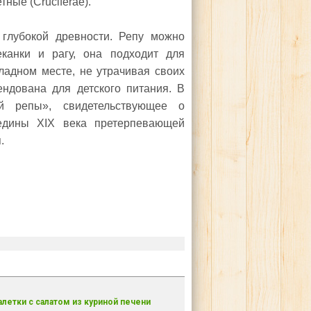
тные (Cruciferae).
 глубокой древности. Репу можно
еканки и рагу, она подходит для
ладном месте, не утрачивая своих
ендована для детского питания. В
й репы», свидетельствующее о
едины XIX века претерпевающей
.
алетки с салатом из куриной печени