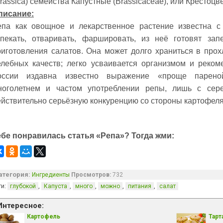
rassica) семейства Капустные (Brassicaceae), или Крестоцве
писание:
епа как овощное и лекарственное растение известна с
апекать, отваривать, фаршировать, из неё готовят зап
риготовления салатов. Она может долго храниться в прох
елебных качеств; легко усваивается организмом и реком
оссии издавна известно выражение «проще парено
ноголетнем и частом употреблении репы, лишь с сер
ействительно серьёзную конкуренцию со стороны картофеля
ебе понравилась статья «Репа»? Тогда жми:
атегория:
Ингредиенты
Просмотров:
732
ги:
,
,
,
,
,
глубокой
Капуста
много
можно
питания
салат
Интересное:
Картофель
Тарт