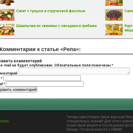
Салат с тунцом и стручковой фасолью
Сала
Шашлычки из свинины с овощами и грибами
Карт
яйц
Комментарии к статье «Репа»:
авить комментарий
e-mail не будет опубликован.
Обязательные поля помечены
*
ментарий
я
*
il
*
Теперь приготовить такое вкусное блю
связь
специальных знаний! Для этого нужно
пошаговый рецепт и последовать фот
блюда. Готовьте вместе с НАМИ!