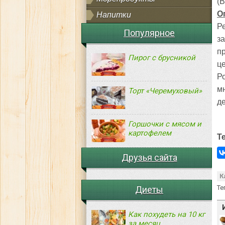
(B
О
Напитки
Р
Популярное
з
п
Пирог с брусникой
ц
Р
м
Торт «Черемуховый»
д
Горшочки с мясом и
картофелем
Т
Друзья сайта
К
Те
Диеты
Как похудеть на 10 кг
за месяц