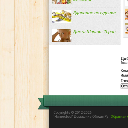
Здоровое похудение
Диета Шарлиз Терон
Доб
Ваш 
Ком
Им
E-ma
Copyrights © 2012-2026
"Homeobed" Домашние Обеды.Ру
Обратная 