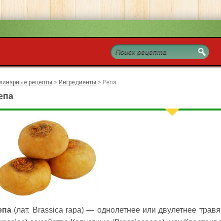
линарные рецепты
>
Ингредиенты
>
Репа
епа
епа
(лат. Brassica rapa) — однолетнее или двулетнее трав