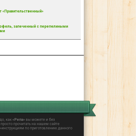
т «Правительственный»
офель, запеченный с перепелиными
ами
до, как
«Репа»
вы можете и без
 просто прочитать на нашем сайте
о-инструкциям по приготовлению данного