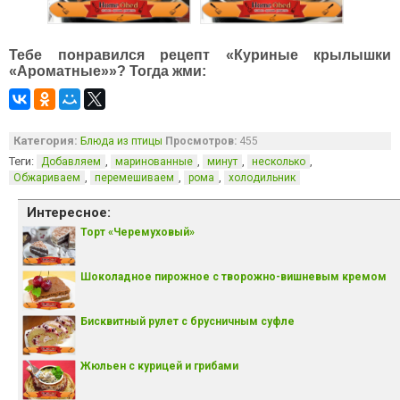
Тебе понравился рецепт «Куриные крылышки
«Ароматные»»? Тогда жми:
Категория:
Блюда из птицы
Просмотров:
455
Теги:
,
,
,
,
Добавляем
маринованные
минут
несколько
,
,
,
Обжариваем
перемешиваем
рома
холодильник
Интересное:
Торт «Черемуховый»
Шоколадное пирожное с творожно-вишневым кремом
Бисквитный рулет с брусничным суфле
Жюльен с курицей и грибами