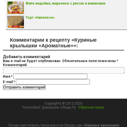
Филе индейки, жаренное с рисом и ананасами
Торт «Наполеон»
Комментарии к рецепту «Куриные
крылышки «Ароматные»»:
Добавить комментарий
Ваш e-mail не будет опубликован.
Обязательные поля помечены
*
Комментарий
Имя
*
E-mail
*
Copyrights © 2012-2026
"Homeobed" Домашние Обеды.Ру
Обратная связь
Теперь приготовить такое вкусное блюдо, как
«Куриные крылышки