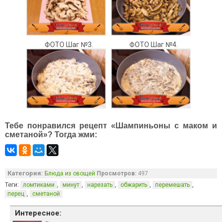
ФОТО Шаг №3.
ФОТО Шаг №4.
Тебе понравился рецепт «Шампиньоны с маком и
сметаной»? Тогда жми:
Категория:
Блюда из овощей
Просмотров:
497
Теги:
,
,
,
,
,
ломтиками
минут
нарезать
обжарить
перемешать
,
перец
сметаной
Интересное: