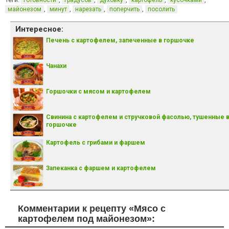
готовности
градусов
духовку
картофель
кусочками
,
,
,
,
майонезом
минут
нарезать
поперчить
посолить
Интересное:
Печень с картофелем, запеченные в горшочке
Чанахи
Горшочки с мясом и картофелем
Свинина с картофелем и стручковой фасолью, тушенные 
горшочке
Картофель с грибами и фаршем
Запеканка с фаршем и картофелем
Комментарии к рецепту «Мясо с
картофелем под майонезом»: